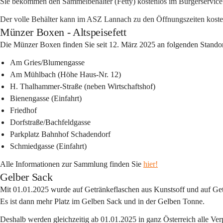
Sie bekommen den Sammelbehälter (Fetty) kostenlos im Bürgerservic
Der volle Behälter kann im ASZ Lannach zu den Öffnungszeiten kost
Münzer Boxen - Altspeisefett
Die Münzer Boxen finden Sie seit 12. März 2025 an folgenden Standor
Am Gries/Blumengasse
Am Mühlbach (Höhe Haus-Nr. 12)
H. Thalhammer-Straße (neben Wirtschaftshof)
Bienengasse (Einfahrt)
Friedhof
Dorfstraße/Bachfeldgasse
Parkplatz Bahnhof Schadendorf
Schmiedgasse (Einfahrt)
Alle Informationen zur Sammlung finden Sie 
hier!
Gelber Sack
Mit 01.01.2025 wurde auf Getränkeflaschen aus Kunstsoff und auf Ge
Es ist dann mehr Platz im Gelben Sack und in der Gelben Tonne.
Deshalb werden gleichzeitig ab 01.01.2025 in ganz Österreich alle Ve