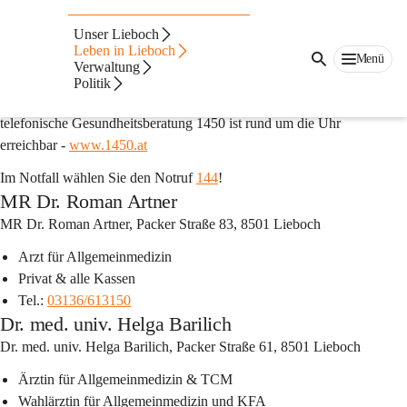
Auf dieser Seite
Unser Lieboch
Leben in Lieboch
Ärzte & Therapeuten
Menü
Verwaltung
www.ordinationen.st
 ist das steirische Portal zur Information der 
Politik
derzeit geöffneten Arzt-Ordinationen in Ihrer Nähe. Die 
telefonische Gesundheitsberatung 1450 ist rund um die Uhr 
erreichbar - 
www.1450.at
Im Notfall wählen Sie den Notruf 
144
!
MR Dr. Roman Artner
MR Dr. Roman Artner, Packer Straße 83, 8501 Lieboch
Arzt für Allgemeinmedizin
Privat & alle Kassen
Tel.: 
03136/613150
Dr. med. univ. Helga Barilich
Dr. med. univ. Helga Barilich, Packer Straße 61, 8501 Lieboch
Ärztin für Allgemeinmedizin & TCM
Wahlärztin für Allgemeinmedizin und KFA