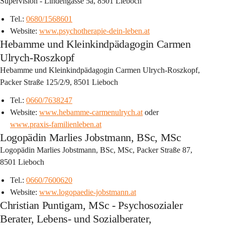
Supervision - Lindengasse 5a, 8501 Lieboch
Tel.: 
0680/1568601
Website: 
www.psychotherapie-dein-leben.at
Hebamme und Kleinkindpädagogin Carmen
Ulrych-Roszkopf
Hebamme und Kleinkindpädagogin Carmen Ulrych-Roszkopf, 
Packer Straße 125/2/9, 8501 Lieboch
Tel.: 
0660/7638247
Website: 
www.hebamme-carmenulrych.at
 oder 
www.praxis-familienleben.at
Logopädin Marlies Jobstmann, BSc, MSc
Logopädin Marlies Jobstmann, BSc, MSc, Packer Straße 87, 
8501 Lieboch
Tel.: 
0660/7600620
Website: 
www.logopaedie-jobstmann.at
Christian Puntigam, MSc - Psychosozialer
Berater, Lebens- und Sozialberater,