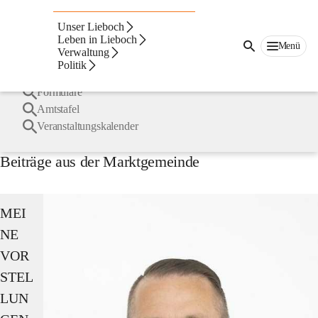
Lieboch
Suche
Unser Lieboch
nach
Häufige Suchbegriffe
Leben in Lieboch
Inhalten
Menü
Verwaltung
und
Politik
mehr...
Bürgermeister
Formulare
Amtstafel
Veranstaltungskalender
Beiträge aus der Marktgemeinde
MEI
NE 
VOR
STEL
LUN