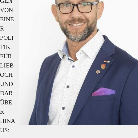
GEN 
VON 
EINE
R 
POLI
TIK 
FÜR 
LIEB
OCH 
UND 
DAR
ÜBE
R 
HINA
US: