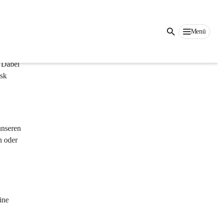
Auf dieser Seite
Menü
 Dabei 
sk 
unseren 
h oder 
ine 