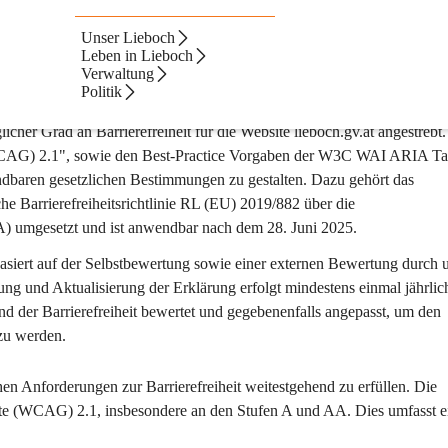
Unser Lieboch
g der Website
Leben in Lieboch
Verwaltung
Politik
her Grad an Barrierefreiheit für die Website lieboch.gv.at angestrebt.
e (WCAG) 2.1", sowie den Best-Practice Vorgaben der W3C WAI ARIA Ta
ndbaren gesetzlichen Bestimmungen zu gestalten. Dazu gehört das 
he Barrierefreiheitsrichtlinie RL (EU) 2019/882 über die 
EA) umgesetzt und ist anwendbar nach dem 28. Juni 2025.
d basiert auf der Selbstbewertung sowie einer externen Bewertung durch 
 und Aktualisierung der Erklärung erfolgt mindestens einmal jährlic
d der Barrierefreiheit bewertet und gegebenenfalls angepasst, um den 
zu werden.
hen Anforderungen zur Barrierefreiheit weitestgehend zu erfüllen. Die 
halte (WCAG) 2.1, insbesondere an den Stufen A und AA. Dies umfasst e