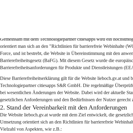
Barrierefreiheitserklärun
1. Präambel
Gemeinsam mit dem Technologiepartner citiesapps wird ein höchstmöglic
orientiert man sich an den "Richtlinien für barrierefreie Webinhalt
Force, und ist bestrebt, die Website in Übereinstimmung mit den anwe
Barrierefreiheitsgesetz (BaFG). Mit diesem Gesetz wurde die europäisc
Barrierefreiheitsanforderungen für Produkte und Dienstleistungen (E
Diese Barrierefreiheitserklärung gilt für die Website lieboch.gv.at un
Technologiepartner citiesapps S&R GmbH. Die regelmäßige Überprüfung
bei wesentlichen Änderungen der Website. Dabei wird der aktuelle Stan
gesetzlichen Anforderungen und den Bedürfnissen der Nutzer gerecht 
2. Stand der Vereinbarkeit mit den Anforderungen
Die Website lieboch.gv.at wurde mit dem Ziel entwickelt, die gesetzlic
Umsetzung orientiert sich an den Richtlinien für barrierefreie Webin
Vielzahl von Aspekten, wie z.B.: