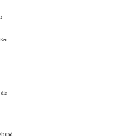
t 
oßen 
 die 
lt und 