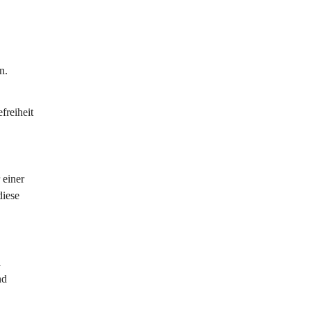
n. 
reiheit 
 einer 
diese 
 
nd 