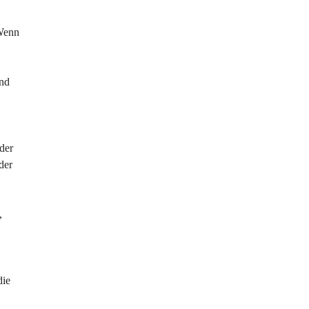
 Wenn 
nd 
der 
der 
, 
 
die 