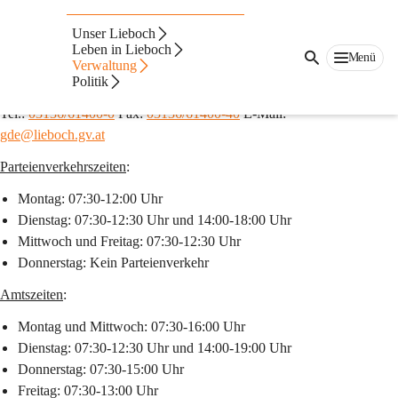
Marktgemeindeamt
Unser Lieboch
Marktgemeinde Lieboch
Leben in Lieboch
Menü
Verwaltung
Packer Straße 85, 8501 Lieboch
Politik
Tel.: 
03136/61400-0
 Fax: 
03136/61400-40
 E-Mail: 
gde@lieboch.gv.at
Parteienverkehrszeiten
:                                                       
Montag: 07:30-12:00 Uhr
Dienstag: 07:30-12:30 Uhr und 14:00-18:00 Uhr
Mittwoch und Freitag: 07:30-12:30 Uhr
Donnerstag: Kein Parteienverkehr
Amtszeiten
:
Montag und Mittwoch: 07:30-16:00 Uhr
Dienstag: 07:30-12:30 Uhr und 14:00-19:00 Uhr
Donnerstag: 07:30-15:00 Uhr
Freitag: 07:30-13:00 Uhr