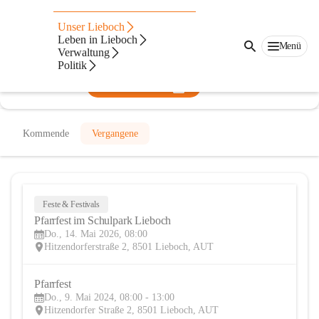
Pfarre Lieboch
Unser Lieboch
Leben in Lieboch
@pfarre-lieboch
Menü
Verwaltung
Pfarre, Verein
Politik
In CITIES öffnen
Kommende
Vergangene
Feste & Festivals
14
Pfarrfest im Schulpark Lieboch
MAI
Do., 14. Mai 2026, 08:00
Hitzendorferstraße 2, 8501 Lieboch, AUT
Pfarrfest
9
Do., 9. Mai 2024, 08:00 - 13:00
MAI
Hitzendorfer Straße 2, 8501 Lieboch, AUT