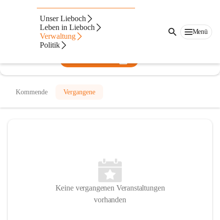
Volksschule Lieboch
Unser Lieboch
Leben in Lieboch
@volksschule-lieboch
Menü
Verwaltung
Volksschule
Politik
In CITIES öffnen
Kommende
Vergangene
Keine vergangenen Veranstaltungen
vorhanden