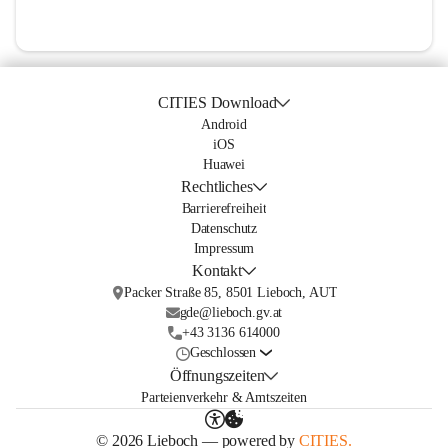
CITIES Download
Android
iOS
Huawei
Rechtliches
Barrierefreiheit
Datenschutz
Impressum
Kontakt
Packer Straße 85, 8501 Lieboch, AUT
gde@lieboch.gv.at
+43 3136 614000
Geschlossen
Öffnungszeiten
Parteienverkehr & Amtszeiten
© 2026 Lieboch — powered by
CITIES.