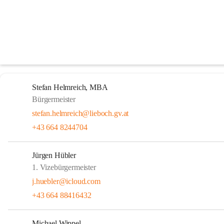
Gemeindevorstand
Der Gemeindevorstand
Stefan Helmreich, MBA
Bürgermeister
stefan.helmreich@lieboch.gv.at
+43 664 8244704
Jürgen Hübler
1. Vizebürgermeister
j.huebler@icloud.com
+43 664 88416432
Michael Wippel