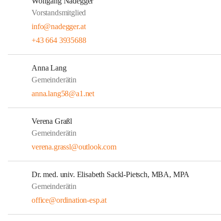
Wolfgang Nadegger
Vorstandsmitglied
info@nadegger.at
+43 664 3935688
Anna Lang
Gemeinderätin
anna.lang58@a1.net
Verena Graßl
Gemeinderätin
verena.grassl@outlook.com
Dr. med. univ. Elisabeth Sackl-Pietsch, MBA, MPA
Gemeinderätin
office@ordination-esp.at