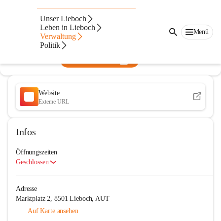
Musikschule Lieboch
Unser Lieboch
Leben in Lieboch
@musikschule-lieboch
Menü
Verwaltung
Musikschule, Verein
Politik
In CITIES öffnen
Website
Externe URL
Infos
Öffnungszeiten
Geschlossen
Adresse
Marktplatz 2, 8501 Lieboch, AUT
Auf Karte ansehen