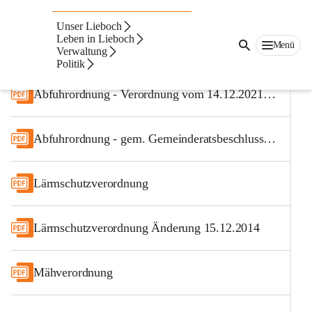
Auf dieser Seite
Unser Lieboch
Leben in Lieboch
Kundmachungen
Menü
Verwaltung
Verordnungen
Politik
Abfuhrordnung - Verordnung vom 14.12.2021 mit der die Abfuhrordnung vom 12.12.2017 geändert wird
Abfuhrordnung - gem. Gemeinderatsbeschluss vom 12.12.2017
Lärmschutzverordnung
Lärmschutzverordnung Änderung 15.12.2014
Mähverordnung