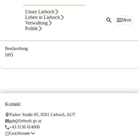
Josef Sundl
Unser Lieboch
Gemeinderat
Leben in Lieboch
Menü
Verwaltung
E-Mail Adresse
Politik
j.sundl@gmx.at
Beschreibung
SPÖ
Kontakt
Packer Straße 85, 8501 Lieboch, AUT
gde@lieboch.gv.at
+43 3136 614000
Geschlossen