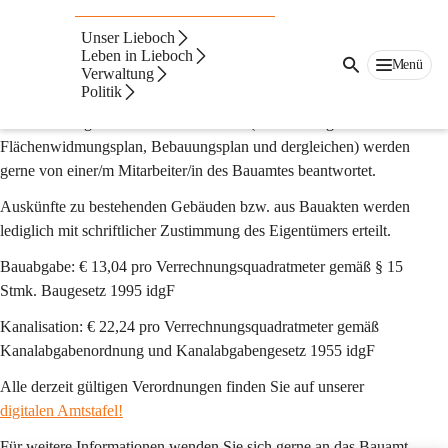
Informationen
Unser Lieboch
Das Bauamt führt keine Listen über zum Verkauf stehende 
Leben in Lieboch
Grundstücke. Wir bitten Sie, von derart gelagerten Anfragen 
Menü
Verwaltung
abzusehen.
Politik
Konkrete Fragen zu einem Grundstück (Ausweisung im 
Flächenwidmungsplan, Bebauungsplan und dergleichen) werden 
gerne von einer/m Mitarbeiter/in des Bauamtes beantwortet.
Auskünfte zu bestehenden Gebäuden bzw. aus Bauakten werden 
lediglich mit schriftlicher Zustimmung des Eigentümers erteilt.
Bauabgabe: 
€ 13,04 pro Verrechnungsquadratmeter gemäß § 15 
Stmk. Baugesetz 1995 idgF
Kanalisation: 
€ 22,24 pro Verrechnungsquadratmeter gemäß 
Kanalabgabenordnung und Kanalabgabengesetz 1955 idgF
Alle derzeit gültigen Verordnungen finden Sie auf unserer 
digitalen Amtstafel!
Für weitere Informationen wenden Sie sich gerne an das Bauamt.