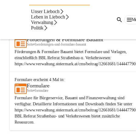
Unser Lieboch
Artikel
Dateien
Navigation
Beste Resultate
Leben in Lieboch
M
Verwaltung
Suchergebnisse
Suchergebnisse:
Politik
2
Formulare
erscheint
6
Mal in:
Förderungen & Formulare Bauamt
Seite
•
foerderungen-und-formulare-bauamt
Förderungen & Formulare Bauamt bietet Formulare und Vorlagen,
einschließlich BBL Referat Straßenbau-u. Verkehrswesen:
https://www.verwaltung.steiermark.at/cms/beitrag/12661681/144447790
Formulare
erscheint
4
Mal in:
Formulare
Seite
•
formulare
Formulare für Bürgerservice, Bauamt und Finanzverwaltung sind
verfügbar. Detaillierte Informationen und Downloads finden Sie unter
https://www.verwaltung.steiermark.at/cms/beitrag/12661681/144447790
BBL Referat Straßenbau- und Verkehrswesen bietet zusätzliche
Ressourcen.