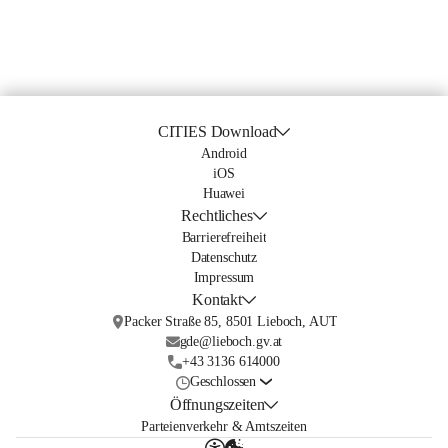
CITIES Download
Android
iOS
Huawei
Rechtliches
Barrierefreiheit
Datenschutz
Impressum
Kontakt
Packer Straße 85, 8501 Lieboch, AUT
gde@lieboch.gv.at
+43 3136 614000
Geschlossen
Öffnungszeiten
Parteienverkehr & Amtszeiten