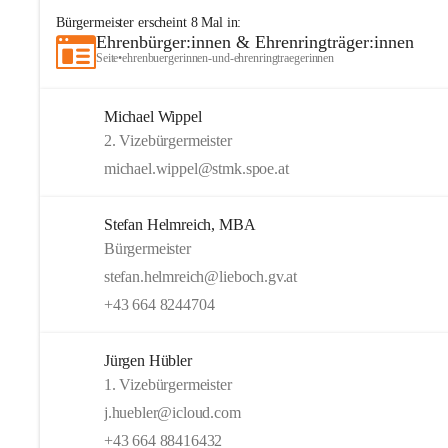
Bürgermeister
erscheint
8
Mal in:
Ehrenbürger:innen & Ehrenringträger:innen
Seite
•
ehrenbuergerinnen-und-ehrenringtraegerinnen
Michael Wippel
2. Vizebürgermeister
michael.wippel@stmk.spoe.at
Stefan Helmreich, MBA
Bürgermeister
stefan.helmreich@lieboch.gv.at
+43 664 8244704
Jürgen Hübler
1. Vizebürgermeister
j.huebler@icloud.com
+43 664 88416432