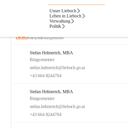
Unser Lieboch
Artikel
Kontakte
Navigation
Beste Resultate
Leben in Lieboch
Verwaltung
Suchergebnisse
Suchergebnisse:
Politik
16
Bürgermeister
Seite
•
politik/buergermeister
Stefan Helmreich, MBA
Bürgermeister
stefan.helmreich@lieboch.gv.at
+43 664 8244704
Stefan Helmreich, MBA
Bürgermeister
stefan.helmreich@lieboch.gv.at
+43 664 8244704