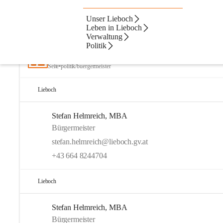
Unser Lieboch
Artikel
Kontakte
Navigation
Beste Resultate
Leben in Lieboch
Verwaltung
Suchergebnisse
Suchergebnisse:
Politik
16
Bürgermeister
Seite
•
politik/buergermeister
Lieboch
Stefan Helmreich, MBA
Bürgermeister
stefan.helmreich@lieboch.gv.at
+43 664 8244704
Lieboch
Stefan Helmreich, MBA
Bürgermeister