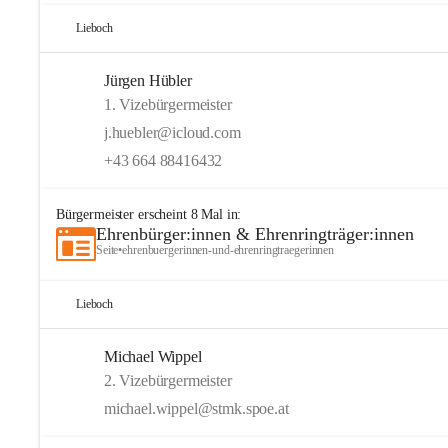
Lieboch
Jürgen Hübler
1. Vizebürgermeister
j.huebler@icloud.com
+43 664 88416432
Bürgermeister
erscheint
8
Mal in:
Ehrenbürger:innen & Ehrenringträger:innen
Seite
•
ehrenbuergerinnen-und-ehrenringtraegerinnen
Lieboch
Michael Wippel
2. Vizebürgermeister
michael.wippel@stmk.spoe.at